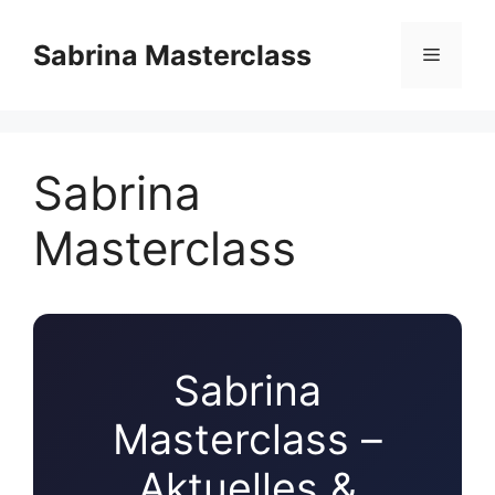
Zum
Inhalt
Sabrina Masterclass
Menü
springen
Sabrina
Masterclass
Sabrina
Masterclass –
Aktuelles &